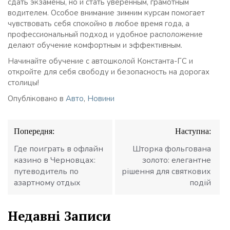
сдать экзамены, но и стать уверенным, грамотным
водителем. Особое внимание зимним курсам помогает
чувствовать себя спокойно в любое время года, а
профессиональный подход и удобное расположение
делают обучение комфортным и эффективным.
Начинайте обучение с автошколой Константа-ГС и
откройте для себя свободу и безопасность на дорогах
столицы!
Опубліковано в
Авто
,
Новини
Навігація
Попередня:
Наступна:
записів
Где поиграть в офлайн
Шторка фольгована
казино в Черновцах:
золото: елегантне
путеводитель по
рішення для святкових
азартному отдых
подій
Недавні Записи