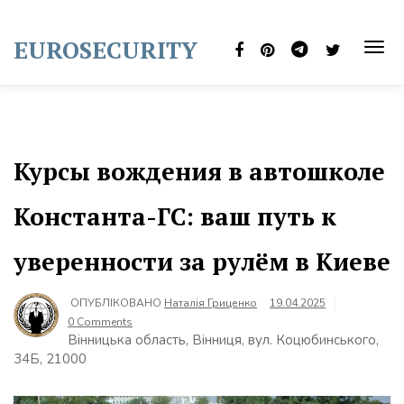
Skip
to
EUROSECURITY
content
TOG
NAVI
Курсы вождения в автошколе
Константа-ГС: ваш путь к
уверенности за рулём в Киеве
ОПУБЛІКОВАНО
Наталія Гриценко
19.04.2025
0 Comments
Вінницька область, Вінниця, вул. Коцюбинського,
34Б, 21000