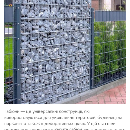
Габіони — це універсальні конструкції, які
використовуються для укріплення територій, будівництва
парканів, а також в декоративних цілях. У цій статті ми
розглянемо, чому варто
купити габіон
, які є переваги цього