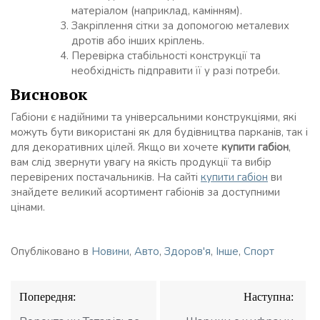
матеріалом (наприклад, камінням).
Закріплення сітки за допомогою металевих
дротів або інших кріплень.
Перевірка стабільності конструкції та
необхідність підправити її у разі потреби.
Висновок
Габіони є надійними та універсальними конструкціями, які
можуть бути використані як для будівництва парканів, так і
для декоративних цілей. Якщо ви хочете
купити габіон
,
вам слід звернути увагу на якість продукції та вибір
перевірених постачальників. На сайті
купити габіон
ви
знайдете великий асортимент габіонів за доступними
цінами.
Опубліковано в
Новини
,
Авто
,
Здоров'я
,
Інше
,
Спорт
Навігація
Попередня:
Наступна:
записів