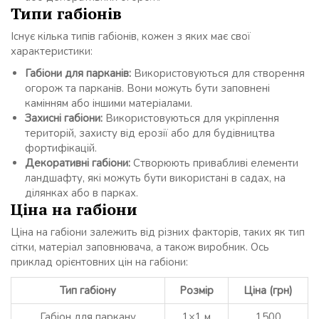
Типи габіонів
Існує кілька типів габіонів, кожен з яких має свої
характеристики:
Габіони для парканів:
Використовуються для створення
огорож та парканів. Вони можуть бути заповнені
камінням або іншими матеріалами.
Захисні габіони:
Використовуються для укріплення
територій, захисту від ерозії або для будівництва
фортифікацій.
Декоративні габіони:
Створюють привабливі елементи
ландшафту, які можуть бути використані в садах, на
ділянках або в парках.
Ціна на габіони
Ціна на габіони залежить від різних факторів, таких як тип
сітки, матеріал заповнювача, а також виробник. Ось
приклад орієнтовних цін на габіони:
Тип габіону
Розмір
Ціна (грн)
Габіон для паркану
1×1 м
1500