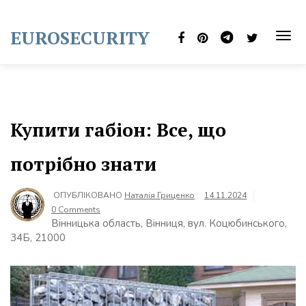
Skip
to
EUROSECURITY
content
TOG
NAVI
Купити габіон: Все, що
потрібно знати
ОПУБЛІКОВАНО
Наталія Гриценко
14.11.2024
0 Comments
Вінницька область, Вінниця, вул. Коцюбинського,
34Б, 21000