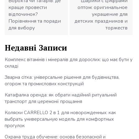
Ворохта чи Татарів: де
Шарики с цифрами
краще провести
оптом: оригинальное
відпочинок?
украшение для
Порівняння та поради
детских праздников и
для вибору
торжеств
Недавні Записи
Комплекс вітамінів і мінералів для дорослих: що має бути у
складі
Зварна сітка: універсальне рішення для будівництва,
огорож та промислових конструкцій
Катафалка оренда: як обрати надійний ритуальний
транспорт для церемонії прощання
Коляски CARRELLO 2 в 1 для новорожденных: как
выбрать универсальную модель для комфортных
прогулок
Охрана труда обучение: основа безопасной и