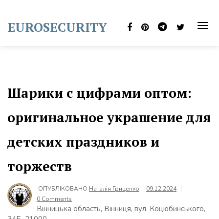
Skip
to
EUROSECURITY
content
TOG
NAVI
Шарики с цифрами оптом:
оригинальное украшение для
детских праздников и
торжеств
ОПУБЛІКОВАНО
Наталія Гриценко
09.12.2024
0 Comments
Вінницька область, Вінниця, вул. Коцюбинського,